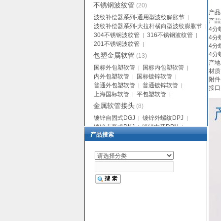
不锈钢波纹管
(20)
产品
波纹补偿器系列-通用型波纹膨胀节
|
产品
波纹补偿器系列-大拉杆横向型波纹膨胀节
|
4分
304不锈钢波纹管
316不锈钢波纹管
|
|
4分
201不锈钢波纹管
|
4分
4分
包塑金属软管
(13)
产地
国标外包塑软管
国标内包塑软管
|
|
材质
内外包塑软管
国标镀锌软管
|
|
附件
普通外包塑软管
普通镀锌软管
|
|
接口
上海国标软管
平包塑软管
|
|
金属软管接头
(8)
镀锌自固式DGJ
镀锌外螺纹DPJ
|
|
镀锌卡套式DKJ
镀锌内牙DPN
|
|
产品搜索
镀铬自固式DGJ
镀铬外螺纹DPJ
|
|
镀铬卡套式DKJ
镀铬内牙DPN
|
|
普利卡管
(2)
基本型普利卡管
防水型普利卡管
|
|