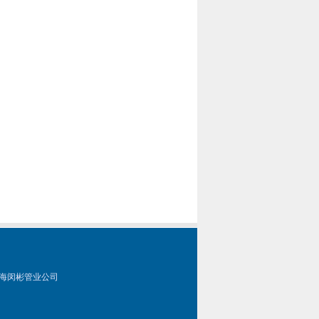
海闵彬管业公司