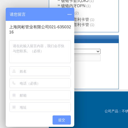
镀铬卡套式DKJ
(1)
镀铬内牙DPN
(1)
普利卡管
(2)
请您留言
基本型普利卡管
(1)
防水型普利卡管
(1)
上海闵彬管业有限公司021-635032
16
产品搜索
公司产品：
不锈
提交